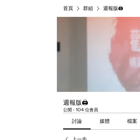
首頁
群組
週報版🖨
週報版🖨
公開
·
104 位會員
討論
媒體
檔案
上一步