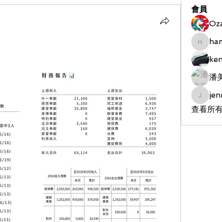
會員
Oz
ha
hameds
ke
潘
jen
jenniet
查看所有