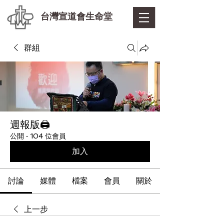
台灣宣道會生命堂
群組
週報版🖨
公開
·
104 位會員
加入
討論
媒體
檔案
會員
關於
上一步