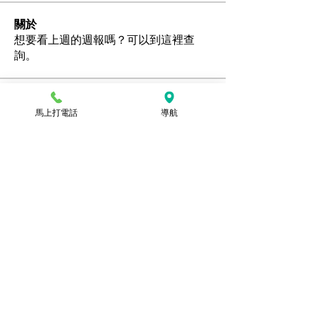
關於
想要看上週的週報嗎？可以到這裡查
詢。
會員
馬上打電話
導航
Ozan
追蹤
hamedschumachor6
追蹤
hamedschumachor6
kenny0482
追蹤
潘美容
追蹤
jennietamburino119
追蹤
jennietamburino119
查看所有會員（104）