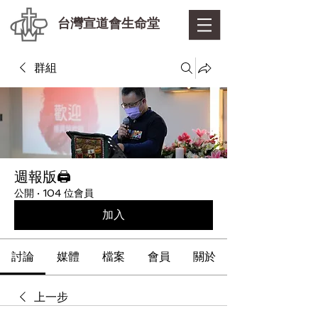
台灣宣道會生命堂
群組
週報版🖨
公開
·
104 位會員
加入
討論
媒體
檔案
會員
關於
上一步