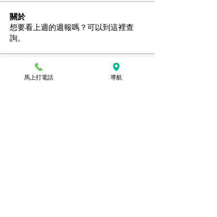
關於
想要看上週的週報嗎？可以到這裡查
詢。
會員
馬上打電話
導航
Ozan
追蹤
hamedschumachor6
追蹤
hamedschumachor6
kenny0482
追蹤
潘美容
追蹤
jennietamburino119
追蹤
jennietamburino119
查看所有會員（104）