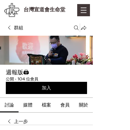
台灣宣道會生命堂
群組
週報版🖨
公開
·
104 位會員
加入
討論
媒體
檔案
會員
關於
上一步