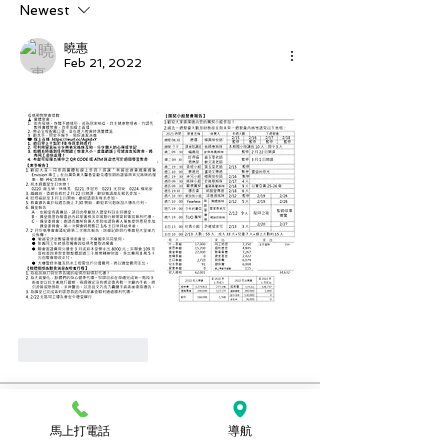
Newest
曉惠
Feb 21, 2022
Like
Reply
關於
馬上打電話
導航
想要看上週的週報嗎？可以到這裡查