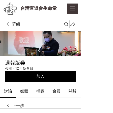
台灣宣道會生命堂
群組
週報版🖨
公開
·
104 位會員
加入
討論
媒體
檔案
會員
關於
上一步