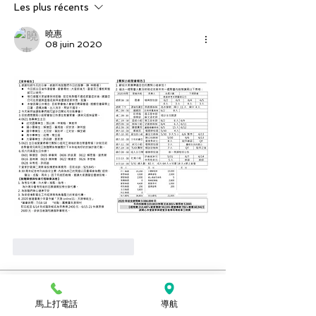
Les plus récents
曉惠
08 juin 2020
J'aime
Répondre
關於
馬上打電話
導航
想要看上週的週報嗎？可以到這裡查