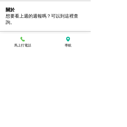
關於
想要看上週的週報嗎？可以到這裡查
詢。
會員
馬上打電話
導航
Ozan
追蹤
hamedschumachor6
追蹤
hamedschumachor6
kenny0482
追蹤
潘美容
追蹤
jennietamburino119
追蹤
jennietamburino119
查看所有會員（104）