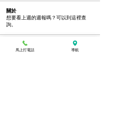
關於
想要看上週的週報嗎？可以到這裡查
詢。
會員
馬上打電話
導航
Ozan
追蹤
hamedschumachor6
追蹤
hamedschumachor6
kenny0482
追蹤
潘美容
追蹤
jennietamburino119
追蹤
jennietamburino119
查看所有會員（104）