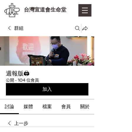
台灣宣道會生命堂
群組
週報版🖨
公開
·
104 位會員
加入
討論
媒體
檔案
會員
關於
上一步