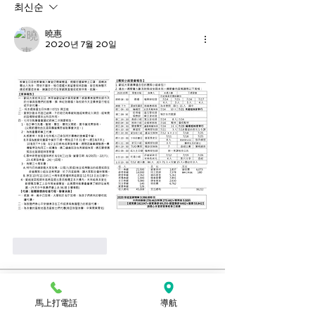
최신순
曉惠
2020년 7월 20일
좋아요
답글
關於
馬上打電話
導航
想要看上週的週報嗎？可以到這裡查