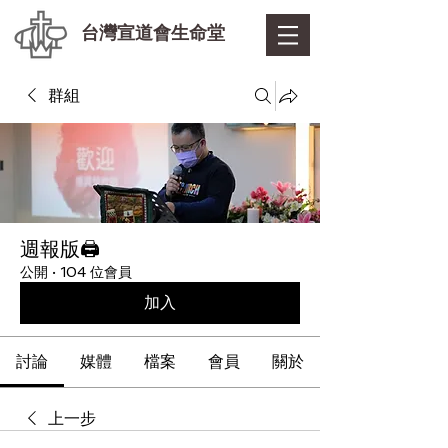
台灣宣道會生命堂
群組
週報版🖨
公開
·
104 位會員
加入
討論
媒體
檔案
會員
關於
上一步