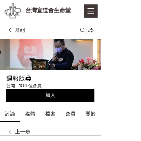
台灣宣道會生命堂
群組
週報版🖨
公開
·
104 位會員
加入
討論
媒體
檔案
會員
關於
上一步