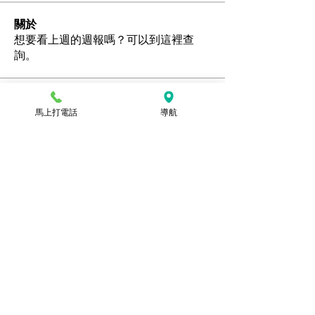
關於
想要看上週的週報嗎？可以到這裡查
詢。
會員
馬上打電話
導航
Ozan
追蹤
hamedschumachor6
追蹤
hamedschumachor6
kenny0482
追蹤
潘美容
追蹤
jennietamburino119
追蹤
jennietamburino119
查看所有會員（104）