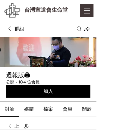
台灣宣道會生命堂
群組
週報版🖨
公開
·
104 位會員
加入
討論
媒體
檔案
會員
關於
上一步