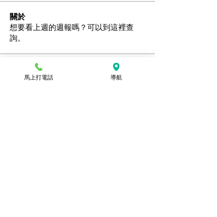
關於
想要看上週的週報嗎？可以到這裡查
詢。
會員
馬上打電話
導航
Ozan
追蹤
hamedschumachor6
追蹤
hamedschumachor6
kenny0482
追蹤
潘美容
追蹤
jennietamburino119
追蹤
jennietamburino119
查看所有會員（104）