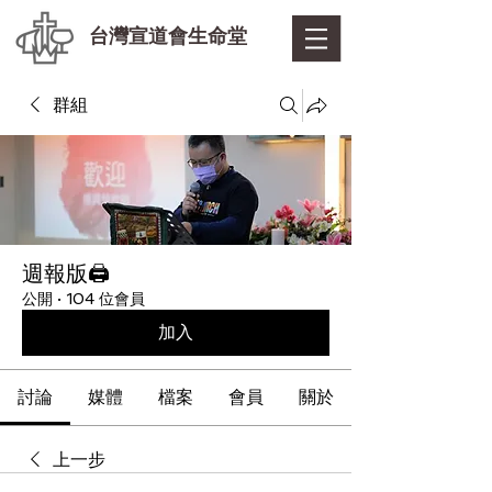
台灣宣道會生命堂
群組
週報版🖨
公開
·
104 位會員
加入
討論
媒體
檔案
會員
關於
上一步