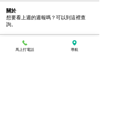
關於
想要看上週的週報嗎？可以到這裡查
詢。
會員
馬上打電話
導航
Ozan
追蹤
hamedschumachor6
追蹤
hamedschumachor6
kenny0482
追蹤
潘美容
追蹤
jennietamburino119
追蹤
jennietamburino119
查看所有會員（104）