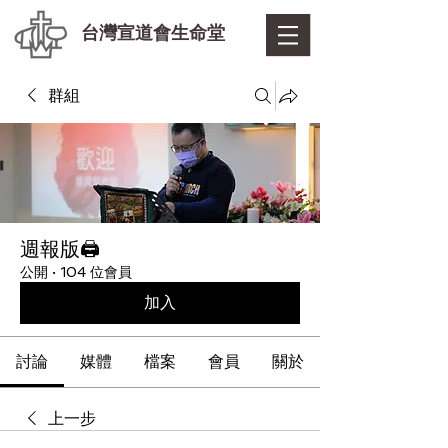
台灣宣道會生命堂
群組
週報版🖨
公開
·
104 位會員
加入
討論
媒體
檔案
會員
關於
上一步