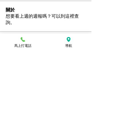
關於
想要看上週的週報嗎？可以到這裡查
詢。
會員
馬上打電話
導航
Ozan
追蹤
hamedschumachor6
追蹤
hamedschumachor6
kenny0482
追蹤
潘美容
追蹤
jennietamburino119
追蹤
jennietamburino119
查看所有會員（104）