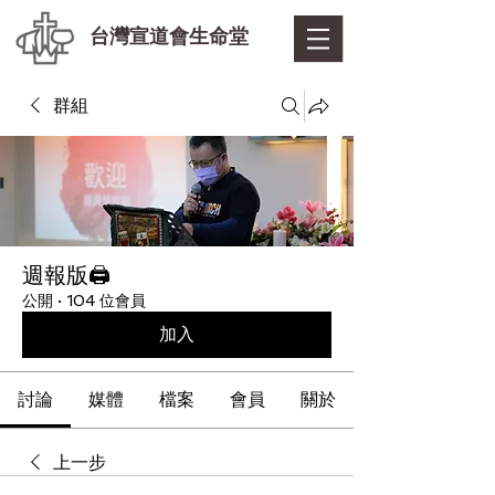
台灣宣道會生命堂
群組
週報版🖨
公開
·
104 位會員
加入
討論
媒體
檔案
會員
關於
上一步