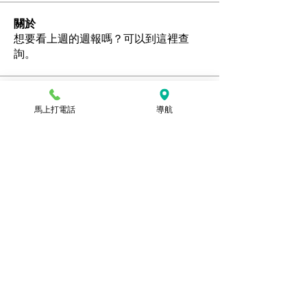
關於
想要看上週的週報嗎？可以到這裡查
詢。
會員
馬上打電話
導航
Ozan
追蹤
hamedschumachor6
追蹤
hamedschumachor6
kenny0482
追蹤
潘美容
追蹤
jennietamburino119
追蹤
jennietamburino119
查看所有會員（104）