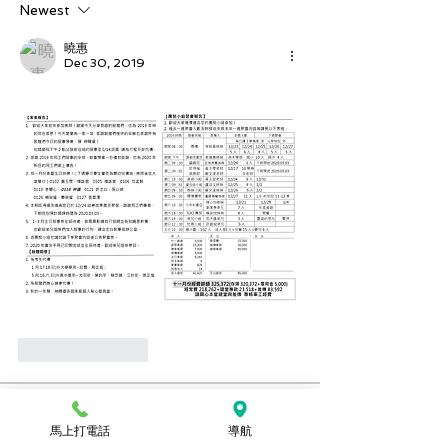
Newest
曉惠
Dec 30, 2019
Like
Reply
關於
馬上打電話
導航
想要看上週的週報嗎？可以到這裡查