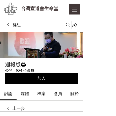
台灣宣道會生命堂
群組
週報版🖨
公開
·
104 位會員
加入
討論
媒體
檔案
會員
關於
上一步