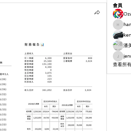
會員
Oz
ha
hameds
ke
潘
jen
jenniet
查看所有