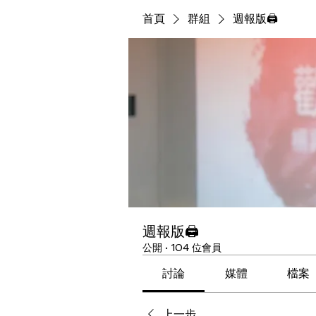
首頁
群組
週報版🖨
週報版🖨
公開
·
104 位會員
討論
媒體
檔案
上一步