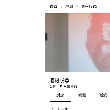
首頁
群組
週報版🖨
週報版🖨
公開
·
104 位會員
討論
媒體
檔案
上一步