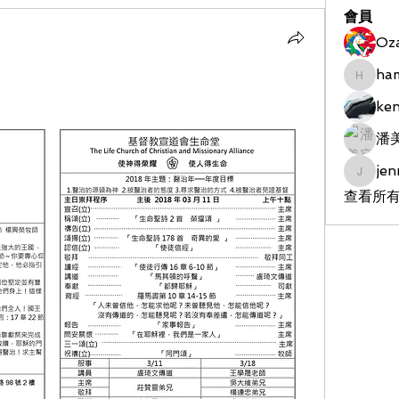
會員
Oz
ha
hameds
ke
潘
jen
jenniet
查看所有