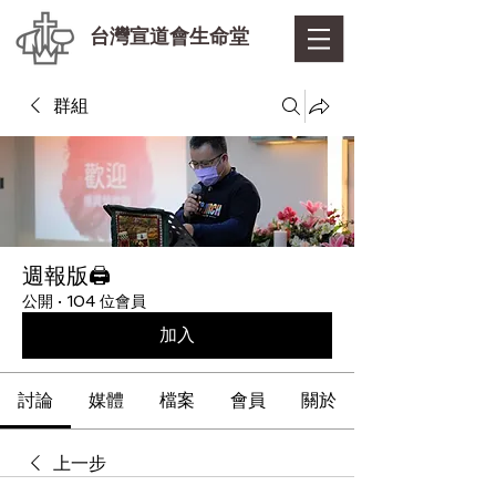
台灣宣道會生命堂
群組
週報版🖨
公開
·
104 位會員
加入
討論
媒體
檔案
會員
關於
上一步