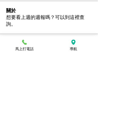
關於
想要看上週的週報嗎？可以到這裡查
詢。
會員
馬上打電話
導航
Ozan
追蹤
hamedschumachor6
追蹤
hamedschumachor6
kenny0482
追蹤
潘美容
追蹤
jennietamburino119
追蹤
jennietamburino119
查看所有會員（104）