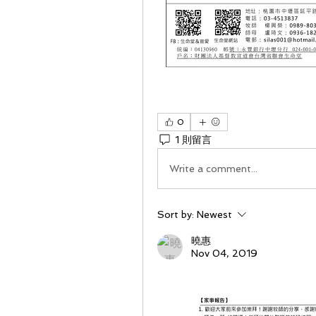
0
1 則留言
Write a comment...
Sort by:
Newest
曉惠
Nov 04, 2019