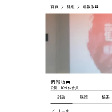
首頁
群組
週報版🖨
週報版🖨
公開
·
104 位會員
討論
媒體
檔案
上一步