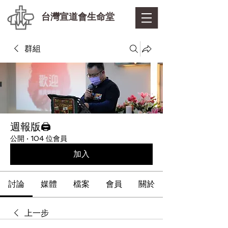
台灣宣道會生命堂
群組
週報版🖨
公開
·
104 位會員
加入
討論
媒體
檔案
會員
關於
上一步