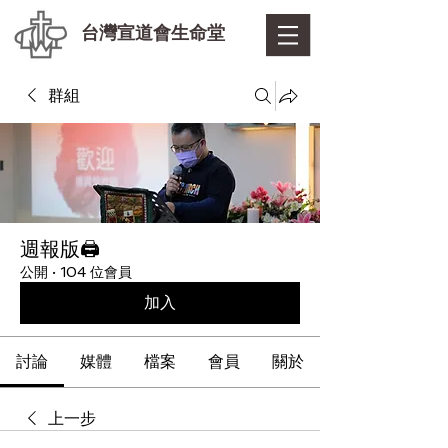
台灣宣道會生命堂
群組
週報版🖨
公開
·
104 位會員
加入
討論
媒體
檔案
會員
關於
上一步