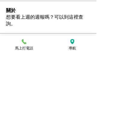
關於
想要看上週的週報嗎？可以到這裡查
詢。
會員
馬上打電話
導航
Ozan
追蹤
hamedschumachor6
追蹤
hamedschumachor6
kenny0482
追蹤
潘美容
追蹤
jennietamburino119
追蹤
jennietamburino119
查看所有會員（104）