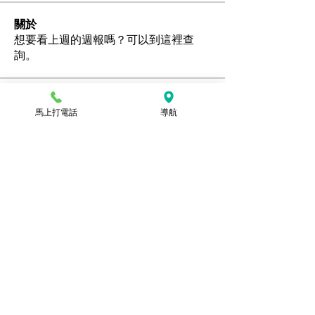
關於
想要看上週的週報嗎？可以到這裡查
詢。
會員
馬上打電話
導航
Ozan
追蹤
hamedschumachor6
追蹤
hamedschumachor6
kenny0482
追蹤
潘美容
追蹤
jennietamburino119
追蹤
jennietamburino119
查看所有會員（104）