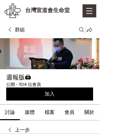
台灣宣道會生命堂
群組
週報版🖨
公開
·
104 位會員
加入
討論
媒體
檔案
會員
關於
上一步