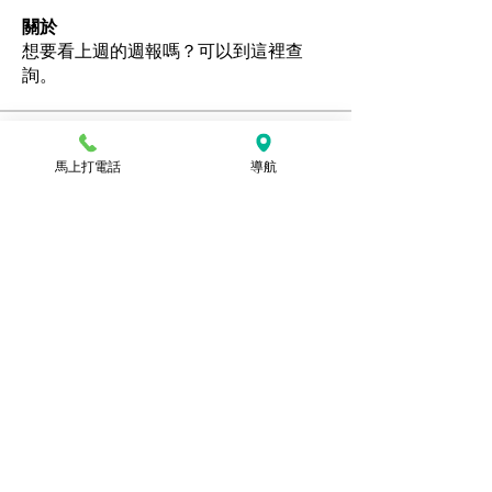
關於
想要看上週的週報嗎？可以到這裡查
詢。
會員
馬上打電話
導航
Ozan
追蹤
hamedschumachor6
追蹤
hamedschumachor6
kenny0482
追蹤
潘美容
追蹤
jennietamburino119
追蹤
jennietamburino119
查看所有會員（104）