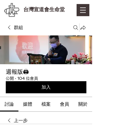
台灣宣道會生命堂
群組
週報版🖨
公開
·
104 位會員
加入
討論
媒體
檔案
會員
關於
上一步