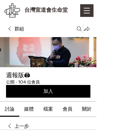
台灣宣道會生命堂
群組
週報版🖨
公開
·
104 位會員
加入
討論
媒體
檔案
會員
關於
上一步