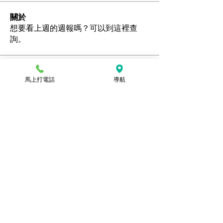
關於
想要看上週的週報嗎？可以到這裡查
詢。
會員
馬上打電話
導航
Ozan
追蹤
hamedschumachor6
追蹤
hamedschumachor6
kenny0482
追蹤
潘美容
追蹤
jennietamburino119
追蹤
jennietamburino119
查看所有會員（104）