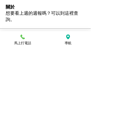
關於
想要看上週的週報嗎？可以到這裡查
詢。
會員
馬上打電話
導航
Ozan
追蹤
hamedschumachor6
追蹤
hamedschumachor6
kenny0482
追蹤
潘美容
追蹤
jennietamburino119
追蹤
jennietamburino119
查看所有會員（104）