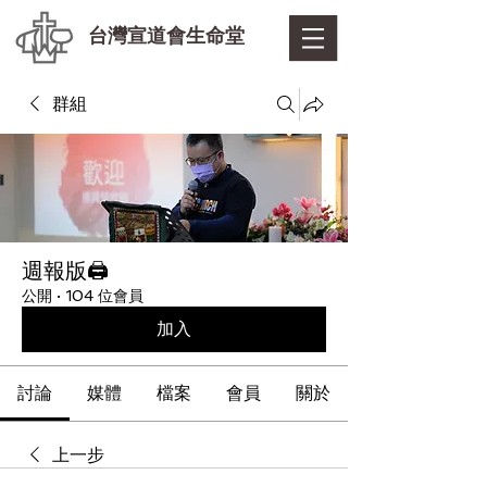
台灣宣道會生命堂
群組
週報版🖨
公開
·
104 位會員
加入
討論
媒體
檔案
會員
關於
上一步