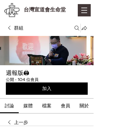
台灣宣道會生命堂
群組
週報版🖨
公開
·
104 位會員
加入
討論
媒體
檔案
會員
關於
上一步