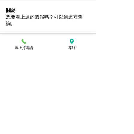
關於
想要看上週的週報嗎？可以到這裡查
詢。
會員
馬上打電話
導航
Ozan
追蹤
hamedschumachor6
追蹤
hamedschumachor6
kenny0482
追蹤
潘美容
追蹤
jennietamburino119
追蹤
jennietamburino119
查看所有會員（104）