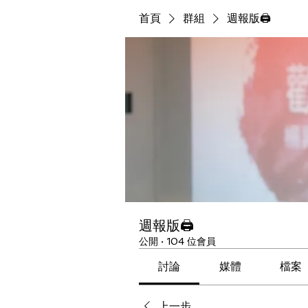
首頁
群組
週報版🖨
週報版🖨
公開
·
104 位會員
討論
媒體
檔案
上一步