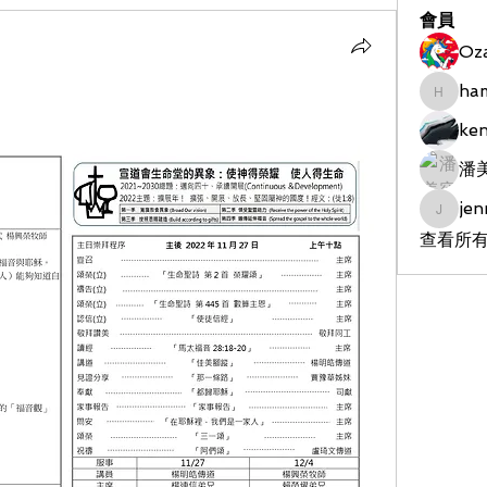
會員
Oz
ha
hameds
ke
潘
jen
jenniet
查看所有