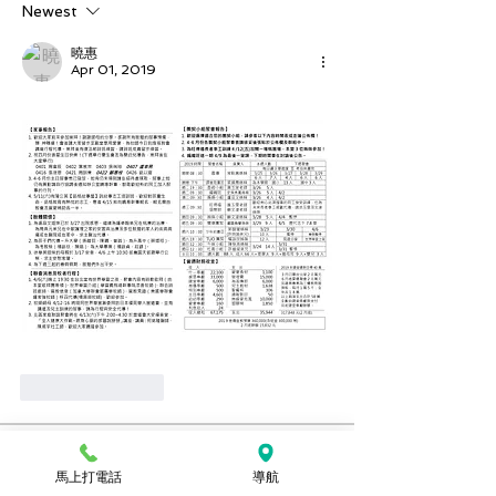
Newest
曉惠
Apr 01, 2019
Like
Reply
關於
馬上打電話
導航
想要看上週的週報嗎？可以到這裡查