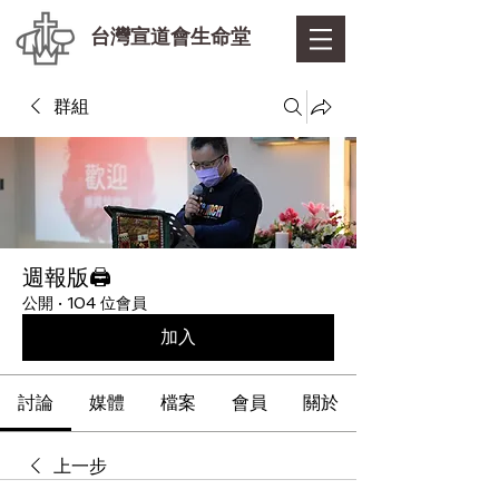
台灣宣道會生命堂
群組
週報版🖨
公開
·
104 位會員
加入
討論
媒體
檔案
會員
關於
上一步