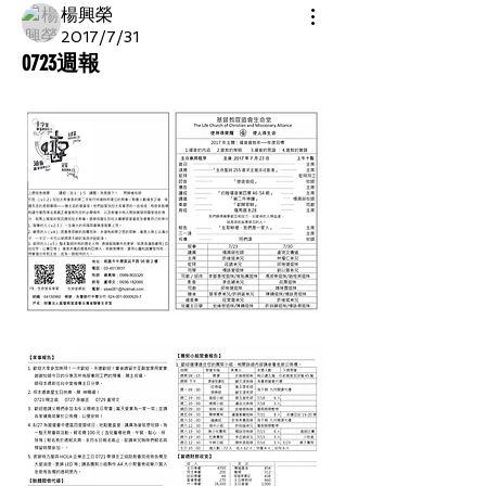
楊興榮
2017/7/31
0723週報