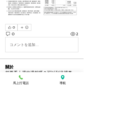
0
0
2
コメントを追加…
關於
想要看上週的週報嗎？可以到這裡查
詢。
馬上打電話
導航
會員
Ozan
追蹤
hamedschumachor6
追蹤
hamedschumachor6