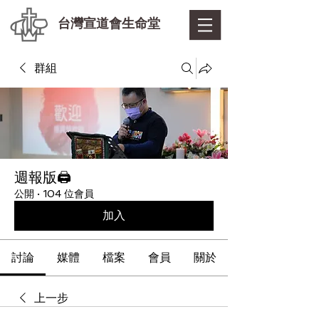
台灣宣道會生命堂
群組
週報版🖨
公開
·
104 位會員
加入
討論
媒體
檔案
會員
關於
上一步