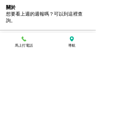
關於
想要看上週的週報嗎？可以到這裡查
詢。
會員
馬上打電話
導航
Ozan
追蹤
hamedschumachor6
追蹤
hamedschumachor6
kenny0482
追蹤
潘美容
追蹤
jennietamburino119
追蹤
jennietamburino119
查看所有會員（104）