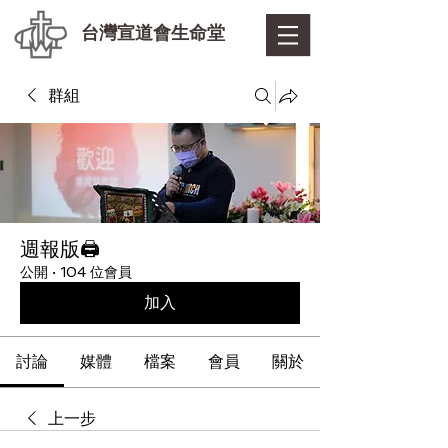
台灣宣道會生命堂
群組
週報版🖨
公開
·
104 位會員
加入
討論
媒體
檔案
會員
關於
上一步