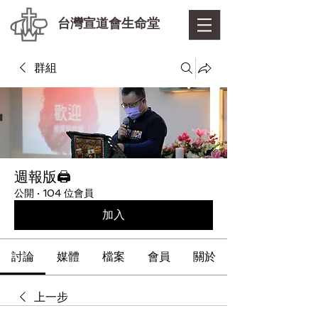
台灣宣道會生命堂
群組
週報版🖨
公開
·
104 位會員
加入
討論
媒體
檔案
會員
關於
上一步