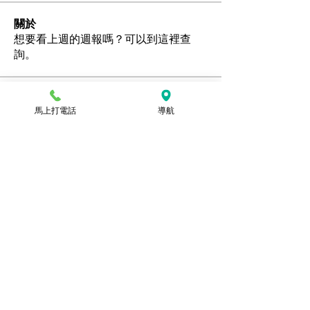
關於
想要看上週的週報嗎？可以到這裡查
詢。
會員
馬上打電話
導航
Ozan
追蹤
hamedschumachor6
追蹤
hamedschumachor6
kenny0482
追蹤
潘美容
追蹤
jennietamburino119
追蹤
jennietamburino119
查看所有會員（104）