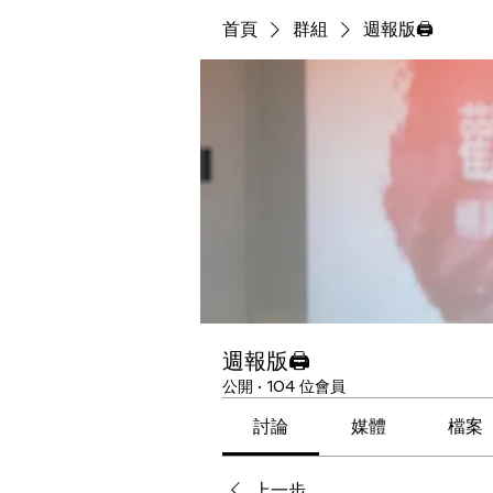
首頁
群組
週報版🖨
週報版🖨
公開
·
104 位會員
討論
媒體
檔案
上一步