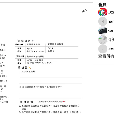
會員
Oz
ha
hameds
ke
潘
jen
jenniet
查看所有