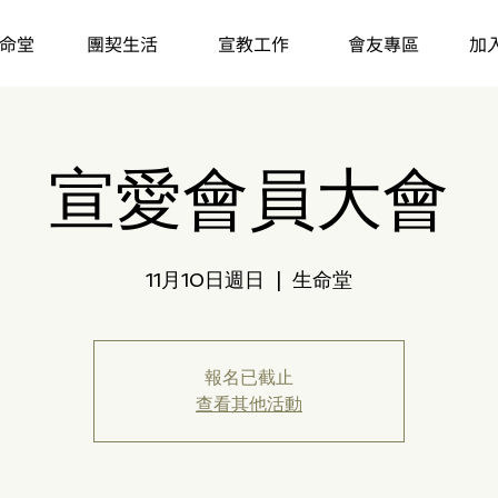
命堂
團契生活
宣教工作
會友專區
加
宣愛會員大會
11月10日週日
  |  
生命堂
報名已截止
查看其他活動