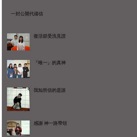
一封公開代禱信
復活節受洗見證
『唯一』的真神
我知所信的是誰
感謝 神一路帶領