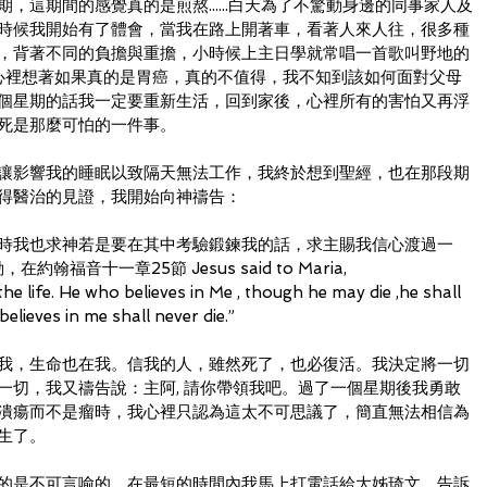
，這期間的感覺真的是煎熬......白天為了不驚動身邊的同事家人及
時候我開始有了體會，當我在路上開著車，看著人來人往，很多種
，背著不同的負擔與重擔，小時候上主日學就常唱一首歌叫野地的
)我心裡想著如果真的是胃癌，真的不值得，我不知到該如何面對父母
個星期的話我一定要重新生活，回到家後，心裡所有的害怕又再浮
死是那麼可怕的一件事。
讓影響我的睡眠以致隔天無法工作，我終於想到聖經，也在那段期
得醫治的見證，我開始向神禱告：
時我也求神若是要在其中考驗鍛鍊我的話，求主賜我信心渡過一
翰福音十一章25節 Jesus said to Maria,
he life. He who believes in Me , though he may die ,he shall 
believes in me shall never die.”
我，生命也在我。信我的人，雖然死了，也必復活。我決定將一切
一切，我又禱告說：主阿, 請你帶領我吧。過了一個星期後我勇敢
潰瘍而不是瘤時，我心裡只認為這太不可思議了，簡直無法相信為
生了。
的是不可言喻的，在最短的時間內我馬上打電話給大姊琦文，告訴