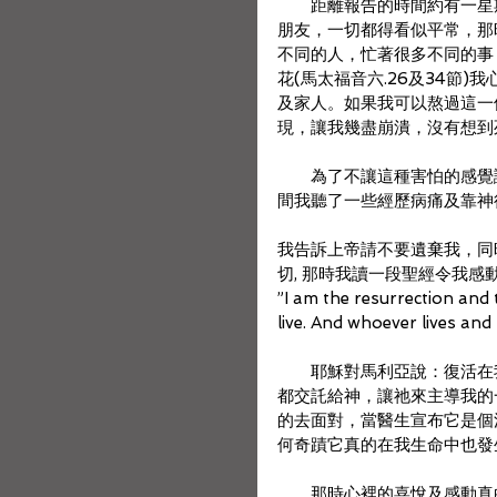
　　距離報告的時間約有一星期
朋友，一切都得看似平常，那
不同的人，忙著很多不同的事
花(馬太福音六.26及34節
及家人。如果我可以熬過這一
現，讓我幾盡崩潰，沒有想到
　　為了不讓這種害怕的感覺
間我聽了一些經歷病痛及靠神
我告訴上帝請不要遺棄我，同
切, 那時我讀一段聖經令我感動，在約
”I am the resurrection and t
live. And whoever lives and 
　　耶穌對馬利亞說：復活在
都交託給神，讓祂來主導我的
的去面對，當醫生宣布它是個
何奇蹟它真的在我生命中也發
　　那時心裡的喜悅及感動真