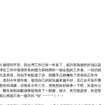
人都得到平安。回台灣工作已有一年多了，或許因為個性好強以及
擇在工作中發揮所有的體力與時間作一個全面的工作者。一切仍然
力及表現，但似乎有點過了頭，我幾乎已經犧牲了所有的正常作
。直到今年過年後，發現自己的狀況越來越不好，且已在不知不覺
是吃些成藥，但拖至今年三月，突然想好好檢查一下吧，於是向公
，醫生初部診斷就懷疑我長了一顆瘤，很大，有可能是癌，於是堅
裡就只有一個字叫 “怕” ~~~~~！！！