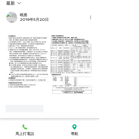
最新
曉惠
2019年5月20日
按讚
回覆
關於
馬上打電話
導航
想要看上週的週報嗎？可以到這裡查