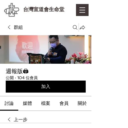
台灣宣道會生命堂
群組
週報版🖨
公開
·
104 位會員
加入
討論
媒體
檔案
會員
關於
上一步