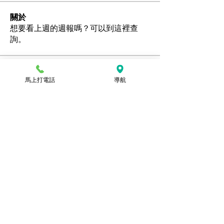
關於
想要看上週的週報嗎？可以到這裡查
詢。
會員
馬上打電話
導航
Ozan
追蹤
hamedschumachor6
追蹤
hamedschumachor6
kenny0482
追蹤
潘美容
追蹤
jennietamburino119
追蹤
jennietamburino119
查看所有會員（104）