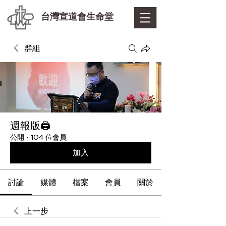
台灣宣道會生命堂
群組
週報版🖨
公開
·
104 位會員
加入
討論
媒體
檔案
會員
關於
上一步